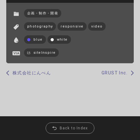
企画・制作・開発
photography
responsive
video
blue
white
siteInspire
株式会社にんべん
GRUST Inc.
Back to Index