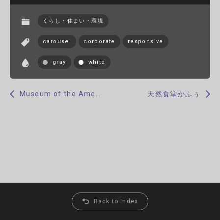
くらし・住まい・環境
carousel
corporate
responsive
gray
white
Museum of the American Revolution
天然食堂かふぅ
Back to Index