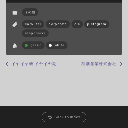
その他
carousel
corporate
eia
pictogram
responsive
green
white
イヤイヤ研 イヤイヤ期に、ウフフとアハハを。
稲畑産業株式会社
Back to Index